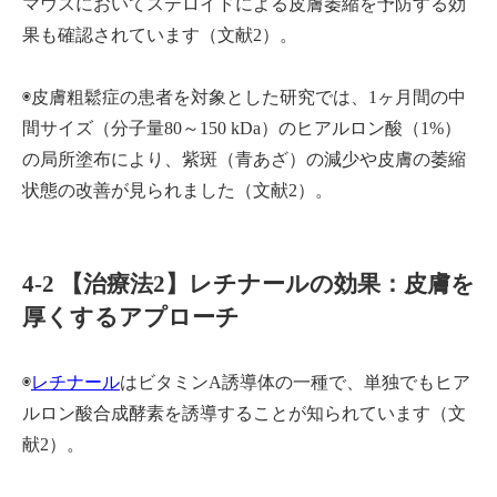
マウスにおいてステロイドによる皮膚萎縮を予防する効
果も確認されています（文献2）。
◉皮膚粗鬆症の患者を対象とした研究では、1ヶ月間の中
間サイズ（分子量80～150 kDa）のヒアルロン酸（1%）
の局所塗布により、紫斑（青あざ）の減少や皮膚の萎縮
状態の改善が見られました（文献2）。
4-2 【治療法2】レチナールの効果：皮膚を
厚くするアプローチ
◉
レチナール
はビタミンA誘導体の一種で、単独でもヒア
ルロン酸合成酵素を誘導することが知られています（文
献2）。