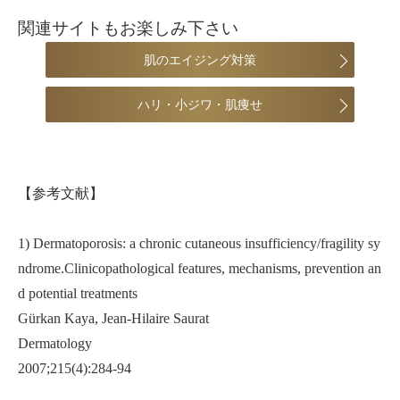
関連サイトもお楽しみ下さい
肌のエイジング対策
ハリ・小ジワ・肌痩せ
【参考文献】
1) Dermatoporosis: a chronic cutaneous insufficiency/fragility sy
ndrome.Clinicopathological features, mechanisms, prevention an
d potential treatments
Gürkan Kaya, Jean-Hilaire Saurat
Dermatology
2007;215(4):284-94