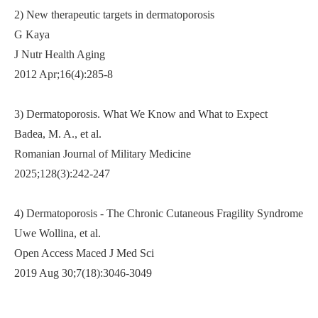
2) New therapeutic targets in dermatoporosis
G Kaya
J Nutr Health Aging
2012 Apr;16(4):285-8
3) Dermatoporosis. What We Know and What to Expect
Badea, M. A., et al.
Romanian Journal of Military Medicine
2025;128(3):242-247
4) Dermatoporosis - The Chronic Cutaneous Fragility Syndrome
Uwe Wollina, et al.
Open Access Maced J Med Sci
2019 Aug 30;7(18):3046-3049