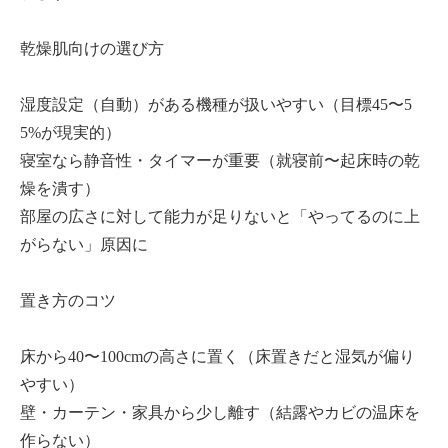
乾燥肌向けの選び方
湿度設定（自動）がある機種が扱いやすい（目標45〜5
5%が現実的）
寝室なら静音性・タイマーが重要（就寝前〜起床時の乾
燥を潰す）
部屋の広さに対して能力が足りないと「やってるのに上
がらない」原因に
置き方のコツ
床から40〜100cmの高さに置く（床置きだと湿気が偏り
やすい）
壁・カーテン・家具から少し離す（結露やカビの温床を
作らない）