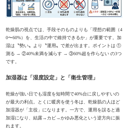
乾燥肌の視点では、手段そのものよりも「理想の範囲（4
0〜60%）を、生活の中で維持できるか」が重要です。加
湿は〝勢い〟より〝運用〟で差が出ます。ポイントは ①
測る → ②40%未満を減らす → ③60%超を作らない の3つ
です。
加湿器は「湿度設定」と「衛生管理」
乾燥が強い日でも湿度を短時間で40%台に戻しやすいの
が最大の利点。とくに暖房を使う冬は、乾燥肌の人ほど
加湿器が「主役」になります。一方で、運用を誤ると過
加湿になり、結露→カビ→かゆみ悪化という逆方向に振
れます。