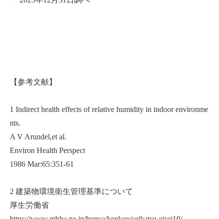
【参考文献】
1 Indirect health effects of relative humidity in indoor environme
nts.
A V Arundel,et al.
Environ Health Perspect
1986 Mar:65:351-61
2 建築物環境衛生管理基準について
厚生労働省
https://www.mhlw.go.jp/bunya/kenkou/seikatsu-eisei10/