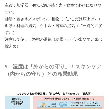
主役：加湿器（40%未満が続く家・寝室で必須になりや
すい）
補助：置き水／スポンジ／植物（〝少しだけ底上げ〟）
即効：料理の湯気・ケトル・浴室の湿気（〝一時的に戻
す〟）
注意して使う：浴槽の湯気（結露・カビが出やすい家は
控えめ）
5 湿度は「外からの守り」！スキンケア
（内からの守り）との相乗効果