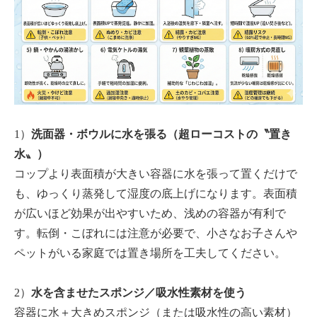
1）
洗面器・ボウルに水を張る（超ローコストの〝置き
水〟）
コップより表面積が大きい容器に水を張って置くだけで
も、ゆっくり蒸発して湿度の底上げになります。表面積
が広いほど効果が出やすいため、浅めの容器が有利で
す。転倒・こぼれには注意が必要で、小さなお子さんや
ペットがいる家庭では置き場所を工夫してください。
2）
水を含ませたスポンジ／吸水性素材を使う
容器に水＋大きめスポンジ（または吸水性の高い素材）