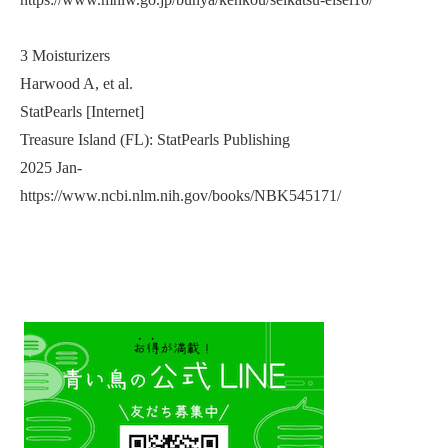
3 Moisturizers
Harwood A, et al.
StatPearls [Internet]
Treasure Island (FL): StatPearls Publishing
2025 Jan-
https://www.ncbi.nlm.nih.gov/books/NBK545171/