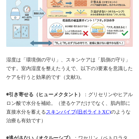
湿度は「環境側の守り」、スキンケアは「肌側の守り」
です。室内湿度を整えたうえで、以下の3要素を意識した
ケアを行うと効果的です（文献3)。
◉引き寄せる（ヒューメクタント）
：グリセリンやヒアル
ロン酸で水分を補給。（塗るケアだけでなく、肌内部に
直接水分を蓄える
スキンバイブ(旧ボライトXC)
のような
治療も有効です）
◉逃がさない（オクルーシブ）
：ワセリン（ペトロラタ