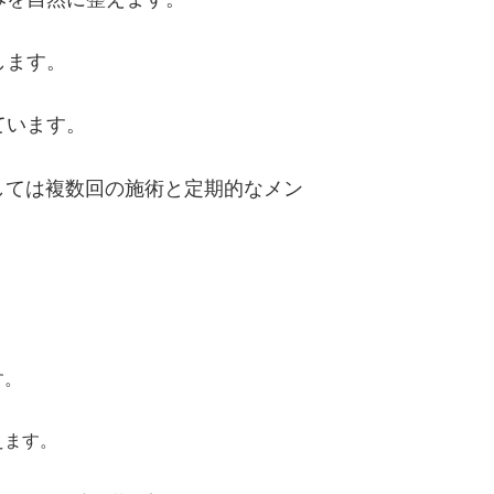
します。
ています。
しては複数回の施術と定期的なメン
す。
えます。