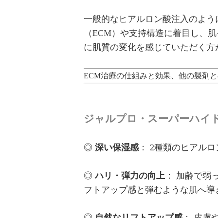
一般的なヒアルロン酸注入のよう
（ECM）や支持構造に着目し、
に肌質の変化を感じていただく方
ECM治療の仕組みと効果、他の製剤
ジャルプロ・スーパーハイ
◎
深い保湿感
： 2種類のヒアル
◎
ハリ・弾力の向上
： 加齢で弱
フトアップ感と弾むような肌へ導
◎
自然なリフトアップ感
： 皮膚