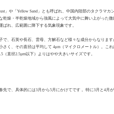
ust」や「Yellow Sand」とも呼ばれ、中国内陸部のタクラマカ
な乾燥・半乾燥地域から強風によって大気中に舞い上がった微
運ばれ、広範囲に降下する気象現象です。
子で、石英や長石、雲母、方解石など様々な成分からなります
小さく、その直径は平均して 4μm（マイクロメートル）。これ
2.5（直径2.5µm以下）よりはやや大きいサイズです。
先で、具体的には3月から5月にかけてです 。特に3月と4月