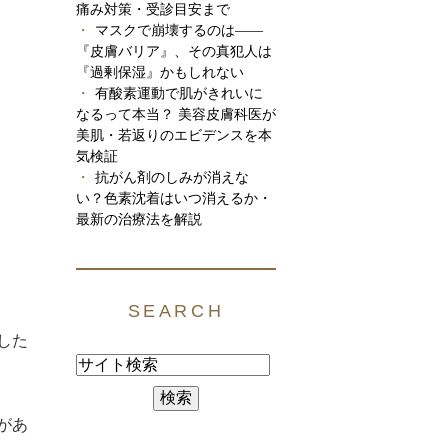
痛み対策・受診目安まで
マスクで崩壊するのは――
『皮膚バリア』、その真犯人は
『過剰保湿』かもしれない
有酸素運動で肌がきれいに
なるって本当？ 美容皮膚科医が
美肌・若返りのエビデンスを本
気検証
抗がん剤のしみが消えな
い？色素沈着はいつ消えるか・
最新の治療法を解説
SEARCH
した
があ