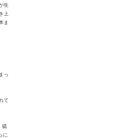
が生
き上
本ま
まっ
れて
、硫
らに