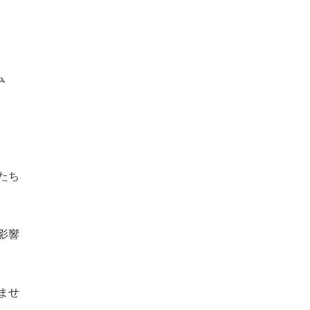
ム
たち
影響
ませ