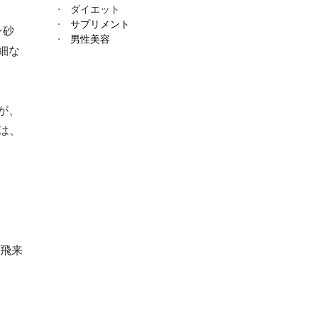
ダイエット
サプリメント
ン砂
男性美容
細な
が、
は、
が飛来