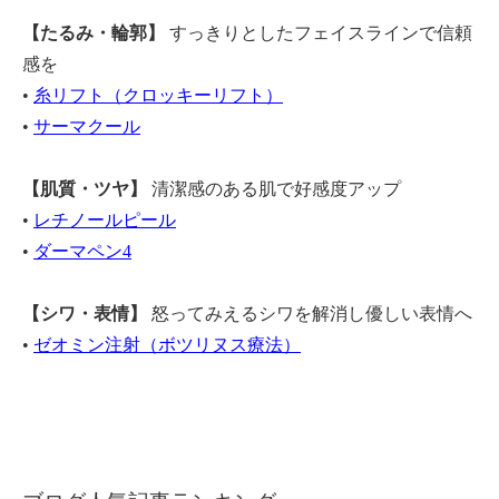
【たるみ・輪郭】
すっきりとしたフェイスラインで信頼
感を
•
糸リフト（クロッキーリフト）
•
サーマクール
【肌質・ツヤ】
清潔感のある肌で好感度アップ
•
レチノールピール
•
ダーマペン4
【シワ・表情】
怒ってみえるシワを解消し優しい表情へ
•
ゼオミン注射（ボツリヌス療法）