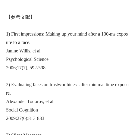
【参考文献】
1) First impressions: Making up your mind after a 100-ms expos
ure to a face.
Janine Willis, et al.
Psychological Science
2006;17(7), 592-598
2) Evaluating faces on trustworthiness after minimal time exposu
re.
Alexander Todorov, et al.
Social Cognition
2009;27(6):813-833