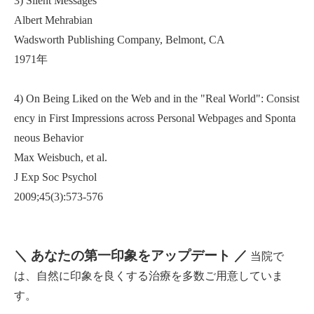
3) Silent Messages
Albert Mehrabian
Wadsworth Publishing Company, Belmont, CA
1971年
4) On Being Liked on the Web and in the "Real World": Consist
ency in First Impressions across Personal Webpages and Sponta
neous Behavior
Max Weisbuch, et al.
J Exp Soc Psychol
2009;45(3):573-576
＼ あなたの第一印象をアップデート ／
当院で
は、自然に印象を良くする治療を多数ご用意していま
す。