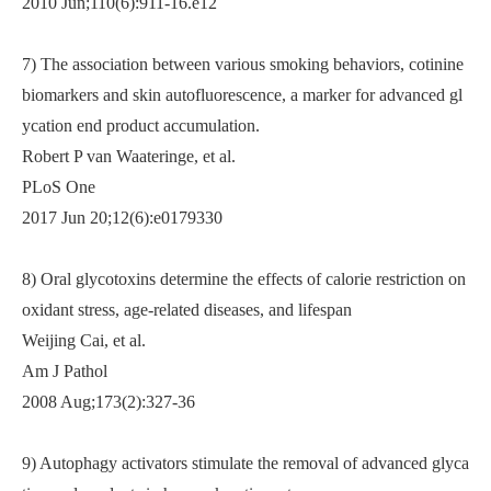
2010 Jun;110(6):911-16.e12
7) The association between various smoking behaviors, cotinine
biomarkers and skin autofluorescence, a marker for advanced gl
ycation end product accumulation.
Robert P van Waateringe, et al.
PLoS One
2017 Jun 20;12(6):e0179330
8) Oral glycotoxins determine the effects of calorie restriction on
oxidant stress, age-related diseases, and lifespan
Weijing Cai, et al.
Am J Pathol
2008 Aug;173(2):327-36
9) Autophagy activators stimulate the removal of advanced glyca