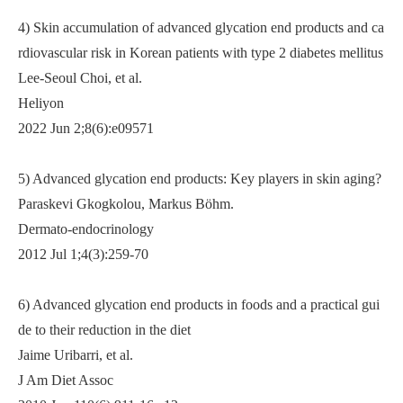
4) Skin accumulation of advanced glycation end products and ca
rdiovascular risk in Korean patients with type 2 diabetes mellitus
Lee-Seoul Choi, et al.
Heliyon
2022 Jun 2;8(6):e09571
5) Advanced glycation end products: Key players in skin aging?
Paraskevi Gkogkolou, Markus Böhm.
Dermato-endocrinology
2012 Jul 1;4(3):259-70
6) Advanced glycation end products in foods and a practical gui
de to their reduction in the diet
Jaime Uribarri, et al.
J Am Diet Assoc