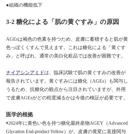
●組織の機能低下
3-2 糖化による「肌の黄ぐすみ」の原因
AGEsは褐色の色素を持つため、皮膚に蓄積すると肌が黄
色っぽくくすんで見えます。これは糖化による「黄ぐす
み」と呼ばれ、通常の美白化粧品では改善が困難です。
ナイアシンアミド
は、臨床試験で肌の黄ぐすみの改善が
報告されています。黄ぐすみには糖化（AGEs）も関与し
うるため、抗糖化の観点から注目されていますが、外用
で皮膚AGEsがどの程度減るかは今後の検証が必要です。
医学的根拠
◉2024年に黄色い色を持つ糖化最終産物AGEY（Advanced
Glycation End-product Yellow）が、皮膚の黄変に直接関与