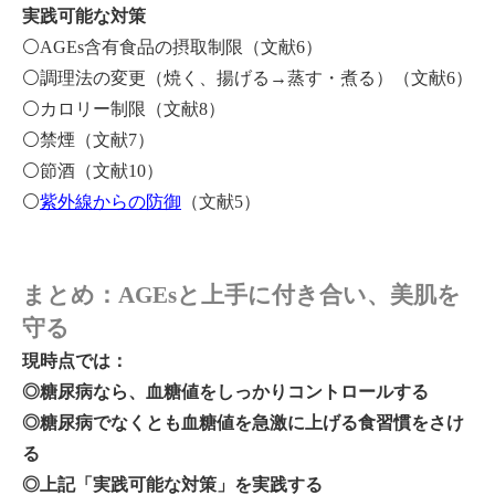
実践可能な対策
⚪️AGEs含有食品の摂取制限（文献6）
⚪️調理法の変更（焼く、揚げる→蒸す・煮る）（文献6）
⚪️カロリー制限（文献8）
⚪️禁煙（文献7）
⚪️節酒（文献10）
⚪️
紫外線からの防御
（文献5）
まとめ：AGEsと上手に付き合い、美肌を
守る
現時点では：
◎糖尿病なら、血糖値をしっかりコントロールする
◎糖尿病でなくとも血糖値を急激に上げる食習慣をさけ
る
◎上記「実践可能な対策」を実践する