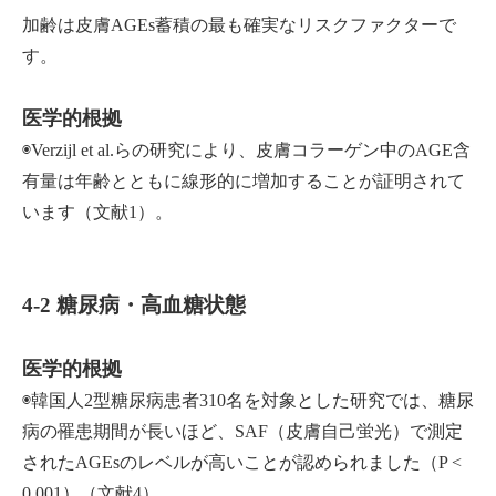
加齢は皮膚AGEs蓄積の最も確実なリスクファクターで
す。
医学的根拠
◉Verzijl et al.らの研究により、皮膚コラーゲン中のAGE含
有量は年齢とともに線形的に増加することが証明されて
います（文献1）。
4-2 糖尿病・高血糖状態
医学的根拠
◉韓国人2型糖尿病患者310名を対象とした研究では、糖尿
病の罹患期間が長いほど、SAF（皮膚自己蛍光）で測定
されたAGEsのレベルが高いことが認められました（P <
0.001）（文献4）