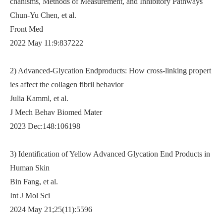
chanisms, Methods of Measurement, and Inhibitory Pathways
Chun-Yu Chen, et al.
Front Med
2022 May 11:9:837222
2) Advanced-Glycation Endproducts: How cross-linking propert
ies affect the collagen fibril behavior
Julia Kamml, et al.
J Mech Behav Biomed Mater
2023 Dec:148:106198
3) Identification of Yellow Advanced Glycation End Products in
Human Skin
Bin Fang, et al.
Int J Mol Sci
2024 May 21;25(11):5596