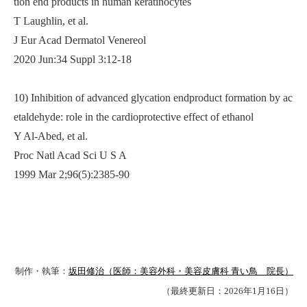
tion end products in human keratinocytes
T Laughlin, et al.
J Eur Acad Dermatol Venereol
2020 Jun:34 Suppl 3:12-18
10) Inhibition of advanced glycation endproduct formation by ac
etaldehyde: role in the cardioprotective effect of ethanol
Y Al-Abed, et al.
Proc Natl Acad Sci U S A
1999 Mar 2;96(5):2385-90
制作・執筆：
坂田修治（医師：美容外科・美容皮膚科 青い鳥 院長）
（最終更新日：2026年1月16日）