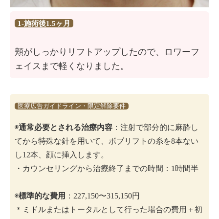
1-施術後1.5ヶ月
頬がしっかりリフトアップしたので、ロワーフ
ェイスまで軽くなりました。
医療広告ガイドライン・限定解除要件
◉
通常必要とされる治療内容
：注射で部分的に麻酔し
てから特殊な針を用いて、ボブリフトの糸を8本ない
し12本、顔に挿入します。
・カウンセリングから治療終了までの時間：1時間半
◉
標準的な費用
：227,150〜315,150円
＊ミドルまたはトータルとして行った場合の費用＋初