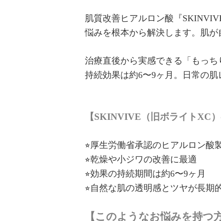
肌質改善ヒアルロン酸『SKINV
悩みを根本から解決します。肌が
治療直後から実感できる「もっち
持続効果は約6〜9ヶ月。日常の
【SKINVIVE（旧ボライトXC
⭐︎厚生労働省承認のヒアルロン酸
⭐︎乾燥や小ジワの改善に最適
⭐︎効果の持続期間は約6〜9ヶ月
⭐︎自然な肌の透明感とツヤが長期
【このようなお悩みを持つ