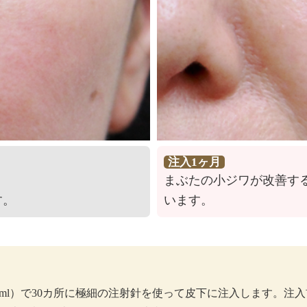
注入1ヶ月
まぶたの小ジワが改善す
す。
います。
1ml）で30カ所に極細の注射針を使って皮下に注入します。注